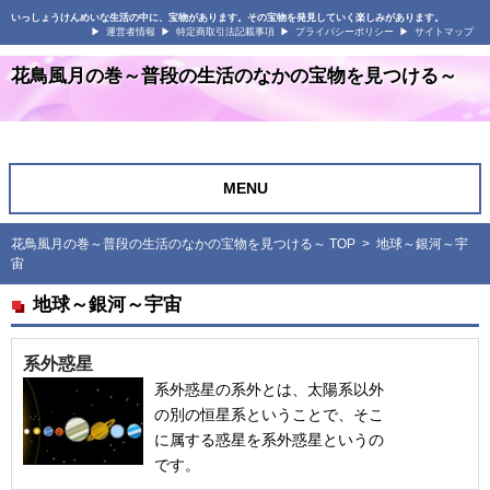
いっしょうけんめいな生活の中に、宝物があります。その宝物を発見していく楽しみがあります。
運営者情報
特定商取引法記載事項
プライバシーポリシー
サイトマップ
花鳥風月の巻～普段の生活のなかの宝物を見つける～
MENU
花鳥風月の巻～普段の生活のなかの宝物を見つける～ TOP
> 地球～銀河～宇
宙
地球～銀河～宇宙
系外惑星
系外惑星の系外とは、太陽系以外
の別の恒星系ということで、そこ
に属する惑星を系外惑星というの
です。