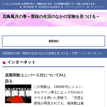
いっしょうけんめいな生活の中に、宝物があります。その宝物を発見していく楽しみがあります。
運営者情報
特定商取引法記載事項
プライバシーポリシー
サイトマップ
花鳥風月の巻～普段の生活のなかの宝物を見つける～
MENU
花鳥風月の巻～普段の生活のなかの宝物を見つける～ TOP
> インターネット
インターネット
楽園実験ユニバース25についてAIと
語る
この実験は、1960年代にジョン・
カルフーン博士によって行われた
マウスを用いた実験で、「完璧な
環境が用意されても、個体数は最