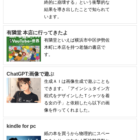
終的に崩壊する」という衝撃的な
結果を導き出したことで知られて
います。
有隣堂 本店に行ってきたよ
有隣堂といえば横浜市中区伊勢佐
木町に本店を持つ老舗の書店で
す。
ChatGPT:画像で遊ぶ
生成ＡＩは画像生成で遊ぶことも
できます。「アインシュタイン方
程式をデザインしたＴシャツを着
る女の子」と依頼したら以下の画
像を作ってくれました。
kindle for pc
紙の本を買うから物理的にスペー