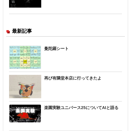
最新記事
曼陀羅シート
再び有隣堂本店に行ってきたよ
楽園実験ユニバース25についてAIと語る