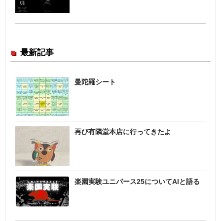
最新記事
曼陀羅シート
再び有隣堂本店に行ってきたよ
楽園実験ユニバース25についてAIと語る