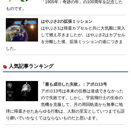
「1905年：奇跡の年」の100周年を記念した
ものです。
はやぶさ2の拡張ミッション
はやぶさ1は帰還カプセルと共に大気圏に突入
して燃え尽きましたが、はやぶさ2はカプセル
を分離した後、拡張ミッションの途につきま
した。
人気記事ランキング
「最も成功した失敗」：アポロ13号
アポロ13号は本来の任務は達成できなかった
ので失敗です。しかし、宇宙飛行士の生命の
危機を克服して、月の周回軌道から無事に地
球に帰還させたあらゆる行動は、人類の至宝としていつまでも語
り継いでいかなくてはならないものだと思います。