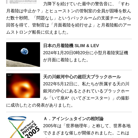
力降下を続けていた最中の警告音に、「すわ
月着陸は中止か？」とヒューストンの管制室の全員が固唾を飲ん
だ数十秒間。「問題なし」というバックルームの支援チームから
回答を得て、管制官は「月面着陸を続行せよ」と月着陸船のアー
ムストロング船長に伝えました。
日本の月着陸機 SLIM & LEV
2024年1月20日0時20分に小型月着陸実証機
が月面に着陸しました。
天の川銀河中心の超巨大ブラックホール
2022年5月12日に、私たちが所属する天の川
銀河の中心にあるとされているブラックホー
ル「いて座A*（いてざエースター）」の撮影
に成功したとの発表がありました。
Ａ．アインシュタインの相対論
2005年は「世界物理年」と称して、世界各地
でさまざまな催しが開催されました。これは