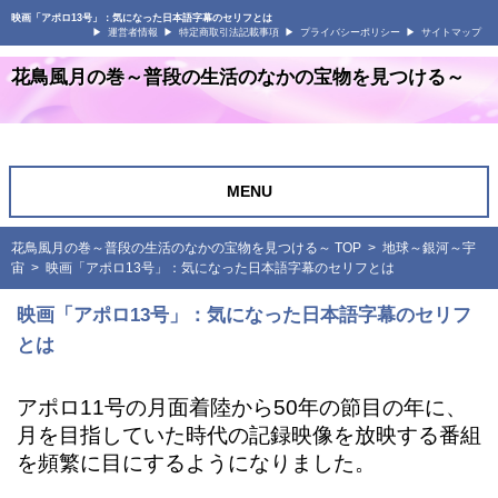
映画「アポロ13号」：気になった日本語字幕のセリフとは
運営者情報
特定商取引法記載事項
プライバシーポリシー
サイトマップ
花鳥風月の巻～普段の生活のなかの宝物を見つける～
MENU
花鳥風月の巻～普段の生活のなかの宝物を見つける～ TOP
>
地球～銀河～宇
宙
> 映画「アポロ13号」：気になった日本語字幕のセリフとは
映画「アポロ13号」：気になった日本語字幕のセリフ
とは
アポロ11号の月面着陸から50年の節目の年に、
月を目指していた時代の記録映像を放映する番組
を頻繁に目にするようになりました。